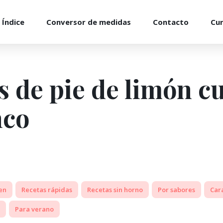
Índice
Conversor de medidas
Contacto
Cu
s de pie de limón c
nco
en
Recetas rápidas
Recetas sin horno
Por sabores
Car
Para verano