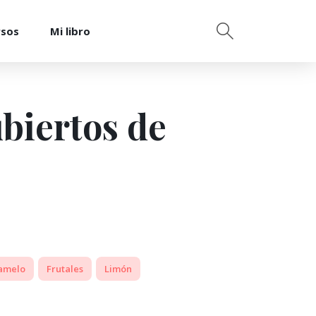
rsos
Mi libro
ubiertos de
amelo
Frutales
Limón