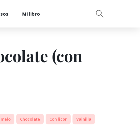
rsos
Mi libro
ocolate (con
amelo
Chocolate
Con licor
Vainilla