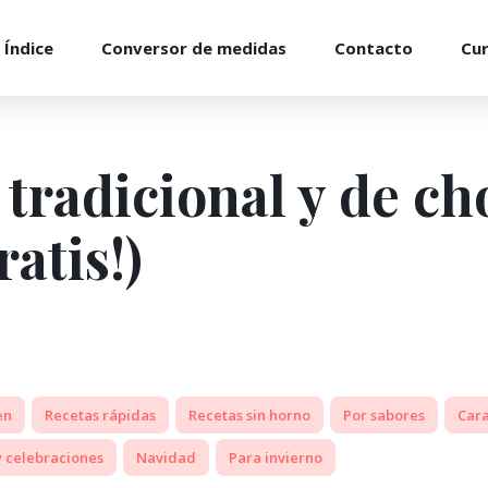
Índice
Conversor de medidas
Contacto
Cu
tradicional y de ch
atis!)
en
Recetas rápidas
Recetas sin horno
Por sabores
Car
 celebraciones
Navidad
Para invierno