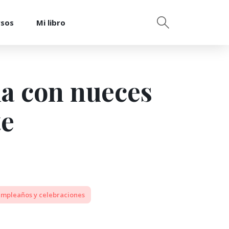
rsos
Mi libro
da con nueces
te
mpleaños y celebraciones