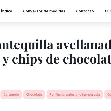
Índice
Conversor de medidas
Contacto
Cu
antequilla avellana
 y chips de chocola
Caramelo
Chocolate
Por fecha especial o temporada
Cu