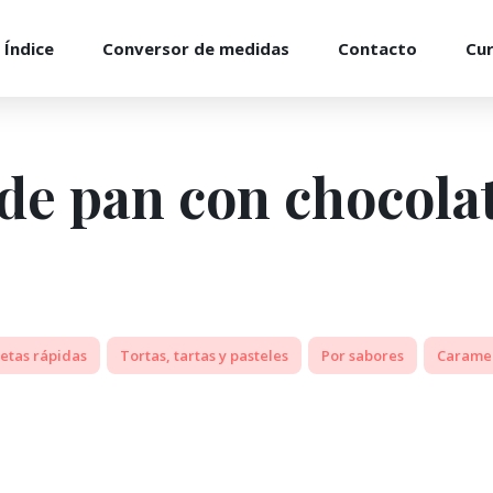
Índice
Conversor de medidas
Contacto
Cu
 de pan con chocola
etas rápidas
Tortas, tartas y pasteles
Por sabores
Carame