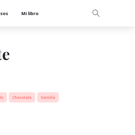
rsos
Mi libro
te
lo
Chocolate
Vainilla